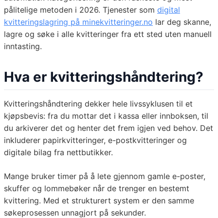
pålitelige metoden i 2026. Tjenester som
digital
kvitteringslagring på minekvitteringer.no
lar deg skanne,
lagre og søke i alle kvitteringer fra ett sted uten manuell
inntasting.
Hva er kvitteringshåndtering?
Kvitteringshåndtering dekker hele livssyklusen til et
kjøpsbevis: fra du mottar det i kassa eller innboksen, til
du arkiverer det og henter det frem igjen ved behov. Det
inkluderer papirkvitteringer, e-postkvitteringer og
digitale bilag fra nettbutikker.
Mange bruker timer på å lete gjennom gamle e-poster,
skuffer og lommebøker når de trenger en bestemt
kvittering. Med et strukturert system er den samme
søkeprosessen unnagjort på sekunder.