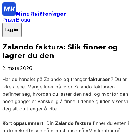
Mine Kvitteringer
Priser
Blogg
Logg inn
Zalando faktura: Slik finner og
lagrer du den
2. mars 2026
Har du handlet på Zalando og trenger
fakturaen
? Du er
ikke alene. Mange lurer på hvor Zalando fakturaen
befinner seg, hvordan du laster den ned, og hvorfor den
noen ganger er vanskelig å finne. I denne guiden viser vi
deg alt du trenger å vite.
Kort oppsummert:
Din
Zalando faktura
finner du enten i
ordrebekreftelsen på e-post, inne på «Min konto» på