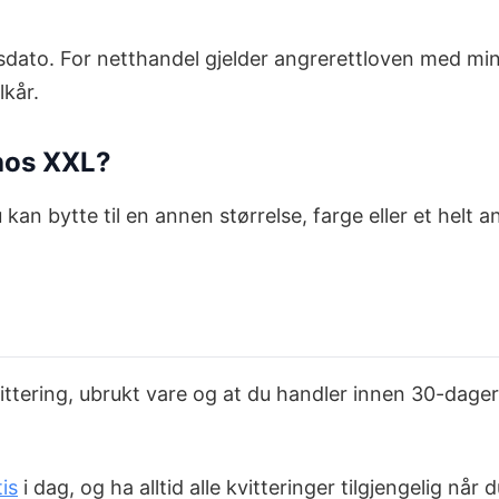
sdato. For netthandel gjelder angrerettloven med min
lkår.
 hos XXL?
 Du kan bytte til en annen størrelse, farge eller et hel
vittering, ubrukt vare og at du handler innen 30-dagers
is
i dag, og ha alltid alle kvitteringer tilgjengelig nå