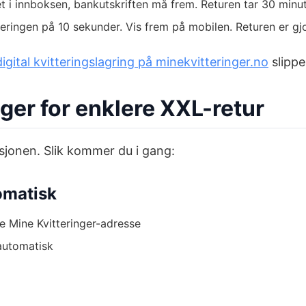
t i innboksen, bankutskriften må frem. Returen tar 30 minu
teringen på 10 sekunder. Vis frem på mobilen. Returen er gj
digital kvitteringslagring på minekvitteringer.no
slippe
nger for enklere XXL-retur
sjonen. Slik kommer du i gang:
omatisk
ge Mine Kvitteringer-adresse
automatisk