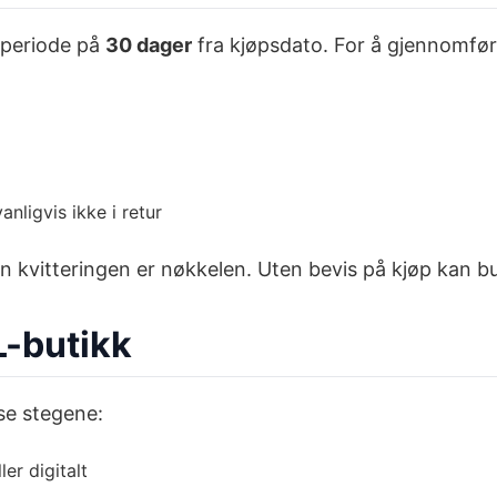
rperiode på
30 dager
fra kjøpsdato. For å gjennomfør
nligvis ikke i retur
 men kvitteringen er nøkkelen. Uten bevis på kjøp kan b
L-butikk
sse stegene:
er digitalt