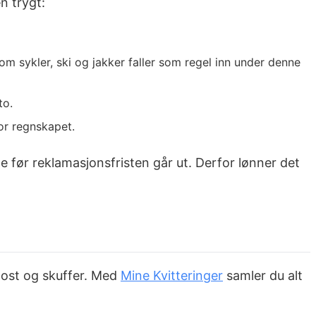
n trygt:
m sykler, ski og jakker faller som regel inn under denne
to.
for regnskapet.
nge før reklamasjonsfristen går ut. Derfor lønner det
-post og skuffer. Med
Mine Kvitteringer
samler du alt