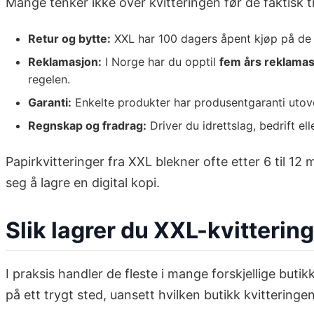
Mange tenker ikke over kvitteringen før de faktisk tr
Retur og bytte:
XXL har 100 dagers åpent kjøp på de f
Reklamasjon:
I Norge har du opptil
fem års reklamas
regelen.
Garanti:
Enkelte produkter har produsentgaranti utover
Regnskap og fradrag:
Driver du idrettslag, bedrift el
Papirkvitteringer fra XXL blekner ofte etter 6 til 12
seg å lagre en digital kopi.
Slik lagrer du XXL-kvitterin
I praksis handler de fleste i mange forskjellige but
på ett trygt sted, uansett hvilken butikk kvittering