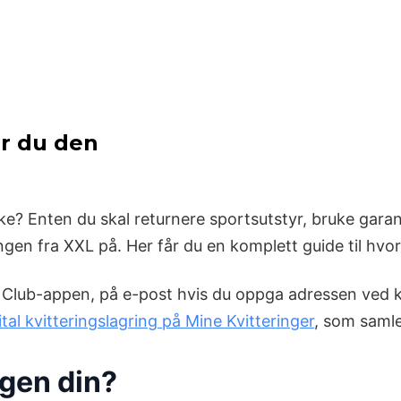
er du den
ke? Enten du skal returnere sportsutstyr, bruke garant
ingen fra XXL på. Her får du en komplett guide til hvo
 Club-appen, på e-post hvis du oppga adressen ved kjøp
ital kvitteringslagring på Mine Kvitteringer
, som samle
ngen din?