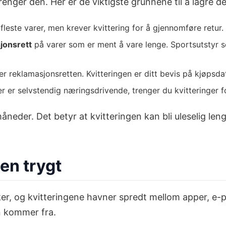
enger den. Her er de viktigste grunnene til å lagre de
leste varer, men krever kvittering for å gjennomføre retur.
jonsrett
på varer som er ment å vare lenge. Sportsutstyr so
 reklamasjonsretten. Kvitteringen er ditt bevis på kjøpsda
ler er selvstendig næringsdrivende, trenger du kvitteringer 
 måneder. Det betyr at kvitteringen kan bli uleselig le
gen trygt
ikker, og kvitteringene havner spredt mellom apper, e
en kommer fra.