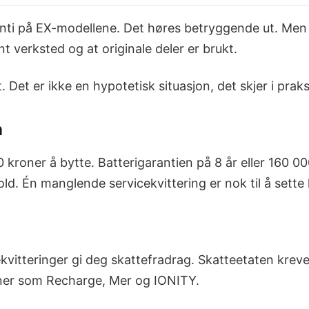
aranti på EX-modellene. Det høres betryggende ut. Men
 verksted og at originale deler er brukt.
 Det er ikke en hypotetisk situasjon, det skjer i praks
n
0 kroner å bytte. Batterigarantien på 8 år eller 160 0
d. Én manglende servicekvittering er nok til å sette 
itteringer gi deg skattefradrag. Skatteetaten kreve
oner som Recharge, Mer og IONITY.