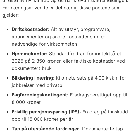
direkte av hvilke fradrag du har krevd i skattemeldingen.
For næringsdrivende er det særlig disse postene som
gjelder:
Driftskostnader:
Alt av utstyr, programvare,
abonnementer og andre kostnader som er
nødvendige for virksomheten
Hjemmekontor:
Standardfradrag for inntektsåret
2025 på 2 350 kroner, eller faktiske kostnader ved
dokumentert bruk
Bilkjøring i næring:
Kilometersats på 4,00 kr/km for
jobbreiser med privatbil
Fagforeningskontingent:
Fradragsberettiget opp til
8 000 kroner
Frivillig pensjonssparing (IPS):
Fradrag på innskudd
opp til 15 000 kroner per år
Tap på utestående fordringer:
Dokumenterte tap