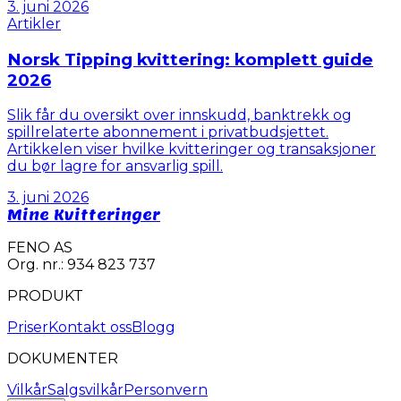
3. juni 2026
Artikler
Norsk Tipping kvittering: komplett guide
2026
Slik får du oversikt over innskudd, banktrekk og
spillrelaterte abonnement i privatbudsjettet.
Artikkelen viser hvilke kvitteringer og transaksjoner
du bør lagre for ansvarlig spill.
3. juni 2026
Mine Kvitteringer
FENO AS
Org. nr.: 934 823 737
PRODUKT
Priser
Kontakt oss
Blogg
DOKUMENTER
Vilkår
Salgsvilkår
Personvern