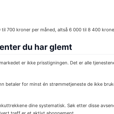
 til 700 kroner per måned, altså 6 000 til 8 400 kroner 
enter du har glemt
kedet er ikke prisstigningen. Det er alle tjenestene
n betaler for minst én strømmetjeneste de ikke bruke
kuttrekkene dine systematisk. Søk etter disse avsende
ert treff er et aktivt abonnement.