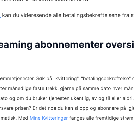
o
kan du videresende alle betalingsbekreftelsene fra s
treaming abonnementer oversi
trømmetjenester. Søk på "kvittering", "betalingsbekreftelse"
tter månedlige faste trekk, gjerne på samme dato hver mån
o og om du bruker tjenesten ukentlig, av og til eller aldri.
orsvare prisen? Er det noe du kan si opp og abonnere på ig
omatisk. Med
Mine Kvitteringer
fanges alle fremtidige strø