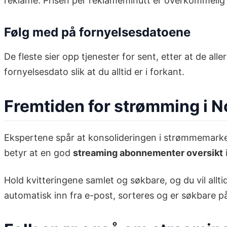
reklame. Prisen per reklameminutt er overkommelig f
Følg med på fornyelsesdatoene
De fleste sier opp tjenester for sent, etter at de a
fornyelsesdato slik at du alltid er i forkant.
Fremtiden for strømming i N
Ekspertene spår at konsolideringen i strømmemarkedet
betyr at en god
streaming abonnementer oversikt
Hold kvitteringene samlet og søkbare, og du vil allti
automatisk inn fra e-post, sorteres og er søkbare p