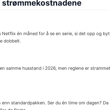
tte strømmekostnadene
å Netflix én måned for å se en serie, si det opp og b
le dobbelt.
nnen samme husstand i 2026, men reglene er strammet in
n enn standardpakken. Ser du én time om dagen? Da si