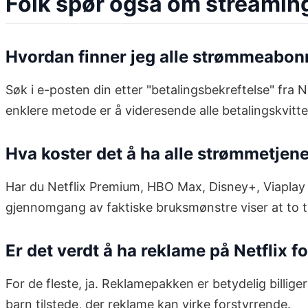
Folk spør også om streami
Hvordan finner jeg alle strømmeabo
Søk i e-posten din etter "betalingsbekreftelse" fra 
enklere metode er å videresende alle betalingskvitteri
Hva koster det å ha alle strømmetjen
Har du Netflix Premium, HBO Max, Disney+, Viaplay o
gjennomgang av faktiske bruksmønstre viser at to til 
Er det verdt å ha reklame på Netflix f
For de fleste, ja. Reklamepakken er betydelig billi
barn tilstede, der reklame kan virke forstyrrende.