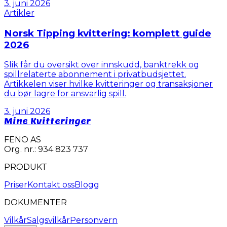
3. juni 2026
Artikler
Norsk Tipping kvittering: komplett guide
2026
Slik får du oversikt over innskudd, banktrekk og
spillrelaterte abonnement i privatbudsjettet.
Artikkelen viser hvilke kvitteringer og transaksjoner
du bør lagre for ansvarlig spill.
3. juni 2026
Mine Kvitteringer
FENO AS
Org. nr.: 934 823 737
PRODUKT
Priser
Kontakt oss
Blogg
DOKUMENTER
Vilkår
Salgsvilkår
Personvern