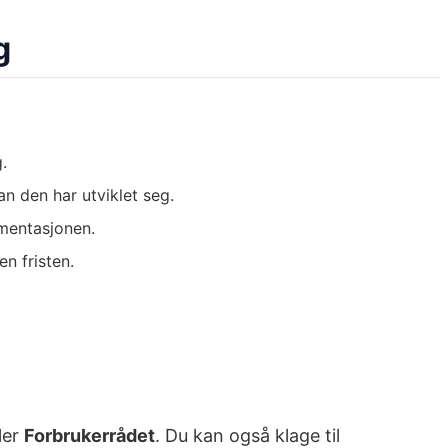
g
.
n den har utviklet seg.
umentasjonen.
n fristen.
ler
Forbrukerrådet
. Du kan også klage til