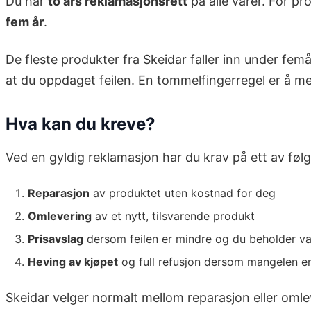
Du har
to års reklamasjonsrett
på alle varer. For pr
fem år
.
De fleste produkter fra Skeidar faller inn under fem
at du oppdaget feilen. En tommelfingerregel er å me
Hva kan du kreve?
Ved en gyldig reklamasjon har du krav på ett av føl
Reparasjon
av produktet uten kostnad for deg
Omlevering
av et nytt, tilsvarende produkt
Prisavslag
dersom feilen er mindre og du beholder v
Heving av kjøpet
og full refusjon dersom mangelen er
Skeidar velger normalt mellom reparasjon eller omlev