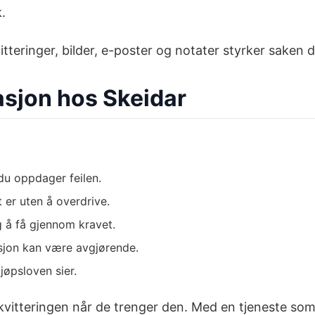
.
itteringer, bilder, e-poster og notater styrker saken d
asjon hos Skeidar
du oppdager feilen.
 er uten å overdrive.
 å få gjennom kravet.
asjon kan være avgjørende.
jøpsloven sier.
r kvitteringen når de trenger den. Med en tjeneste so