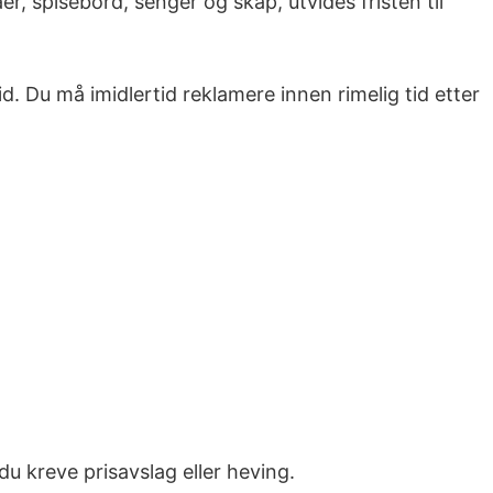
r, spisebord, senger og skap, utvides fristen til
d. Du må imidlertid reklamere innen rimelig tid etter
u kreve prisavslag eller heving.