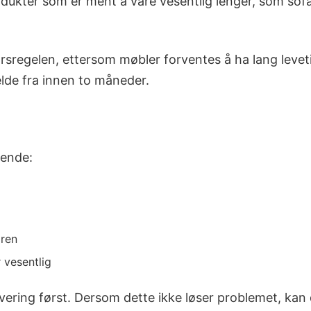
odukter som er ment å vare vesentlig lenger, som sofae
årsregelen, ettersom møbler forventes å ha lang leveti
lde fra innen to måneder.
gende:
aren
 vesentlig
ering først. Dersom dette ikke løser problemet, kan d