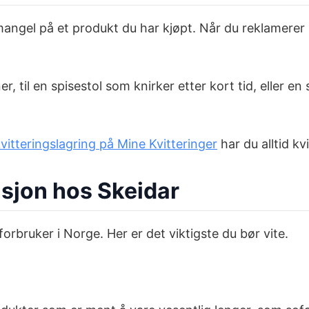
 mangel på et produkt du har kjøpt. Når du reklamerer
r, til en spisestol som knirker etter kort tid, eller e
kvitteringslagring på Mine Kvitteringer
har du alltid kvi
asjon hos Skeidar
orbruker i Norge. Her er det viktigste du bør vite.