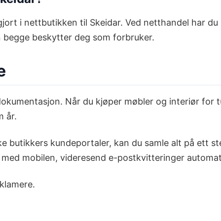
rt i nettbutikken til Skeidar. Ved netthandel har du i
en begge beskytter deg som forbruker.
e
kumentasjon. Når du kjøper møbler og interiør for tus
m år.
like butikkers kundeportaler, kan du samle alt på ett s
er med mobilen, videresend e-postkvitteringer automat
eklamere.