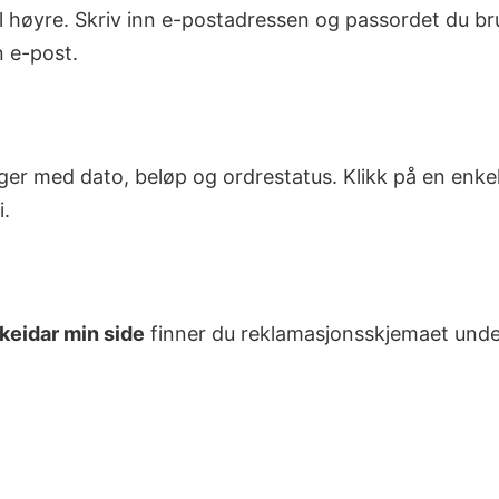
til høyre. Skriv inn e-postadressen og passordet du b
n e-post.
nger med dato, beløp og ordrestatus. Klikk på en enke
i.
keidar min side
finner du reklamasjonsskjemaet under