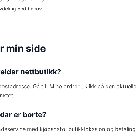
vdeling ved behov
r min side
keidar nettbutikk?
ostadresse. Gå til "Mine ordrer", klikk på den aktuell
nktet.
idar er borte?
ndeservice med kjøpsdato, butikklokasjon og betalings