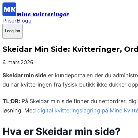
Mine Kvitteringer
Priser
Blogg
Logg inn
Skeidar Min Side: Kvitteringer, O
6. mars 2026
Skeidar min side
er kundeportalen der du administre
du når kvitteringen fra fysisk butikk ikke dukker o
TL;DR:
På Skeidar min side finner du nettordrer, digi
løsning. Med
digital kvitteringslagring på Mine Kvitt
Hva er Skeidar min side?