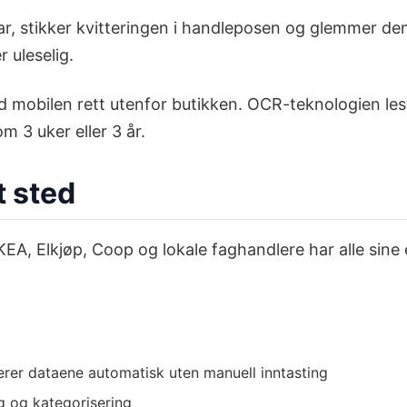
r, stikker kvitteringen i handleposen og glemmer de
r uleselig.
 mobilen rett utenfor butikken. OCR-teknologien les
om 3 uker eller 3 år.
t sted
IKEA, Elkjøp, Coop og lokale faghandlere har alle sin
rer dataene automatisk uten manuell inntasting
g og kategorisering