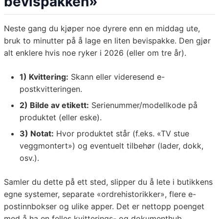
bevispakken»
Neste gang du kjøper noe dyrere enn en middag ute,
bruk to minutter på å lage en liten bevispakke. Den gjør
alt enklere hvis noe ryker i 2026 (eller om tre år).
1) Kvittering:
Skann eller videresend e-
postkvitteringen.
2) Bilde av etikett:
Serienummer/modellkode på
produktet (eller eske).
3) Notat:
Hvor produktet står (f.eks. «TV stue
veggmontert») og eventuelt tilbehør (lader, dokk,
osv.).
Samler du dette på ett sted, slipper du å lete i butikkens
egne systemer, separate «ordrehistorikker», flere e-
postinnbokser og ulike apper. Det er nettopp poenget
med å ha en felles kvitterings- og dokumenthub.