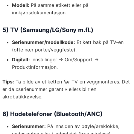
Modell:
På samme etikett eller på
innkjøpsdokumentasjon.
5) TV (Samsung/LG/Sony m.fl.)
Serienummer/modellkode:
Etikett bak på TV-en
(ofte nær porter/veggfeste).
Digitalt:
Innstillinger → Om/Support →
Produktinformasjon.
Tips:
Ta bilde av etiketten
før
TV-en veggmonteres. Det
er da «serienummer garanti» ellers blir en
akrobatikkøvelse.
6) Hodetelefoner (Bluetooth/ANC)
Serienummer:
På innsiden av bøyle/øreklokke,
under puten eller i ladeetuiet (true wireless).