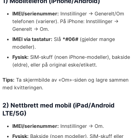
1) Mobiltelefon (iPhone/Android)
IMEI/serienummer:
Innstillinger → Generelt/Om
telefonen (varierer). På iPhone: Innstillinger →
Generelt → Om.
IMEI via tastatur:
Slå
*#06#
(gjelder mange
modeller).
Fysisk:
SIM-skuff (noen iPhone-modeller), bakside
(eldre), eller på original eske/etikett.
Tips:
Ta skjermbilde av «Om»-siden og lagre sammen
med kvitteringen.
2) Nettbrett med mobil (iPad/Android
LTE/5G)
IMEI/serienummer:
Innstillinger → Om.
Fysisk:
Bakside (noen modeller), SIM-skuff eller