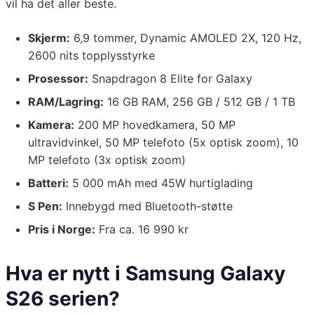
vil ha det aller beste.
Skjerm:
6,9 tommer, Dynamic AMOLED 2X, 120 Hz,
2600 nits topplysstyrke
Prosessor:
Snapdragon 8 Elite for Galaxy
RAM/Lagring:
16 GB RAM, 256 GB / 512 GB / 1 TB
Kamera:
200 MP hovedkamera, 50 MP
ultravidvinkel, 50 MP telefoto (5x optisk zoom), 10
MP telefoto (3x optisk zoom)
Batteri:
5 000 mAh med 45W hurtiglading
S Pen:
Innebygd med Bluetooth-støtte
Pris i Norge:
Fra ca. 16 990 kr
Hva er nytt i Samsung Galaxy
S26 serien?