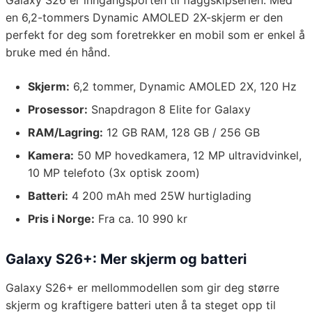
Galaxy S26 er inngangsporten til flaggskipserien. Med
en 6,2-tommers Dynamic AMOLED 2X-skjerm er den
perfekt for deg som foretrekker en mobil som er enkel å
bruke med én hånd.
Skjerm:
6,2 tommer, Dynamic AMOLED 2X, 120 Hz
Prosessor:
Snapdragon 8 Elite for Galaxy
RAM/Lagring:
12 GB RAM, 128 GB / 256 GB
Kamera:
50 MP hovedkamera, 12 MP ultravidvinkel,
10 MP telefoto (3x optisk zoom)
Batteri:
4 200 mAh med 25W hurtiglading
Pris i Norge:
Fra ca. 10 990 kr
Galaxy S26+: Mer skjerm og batteri
Galaxy S26+ er mellommodellen som gir deg større
skjerm og kraftigere batteri uten å ta steget opp til