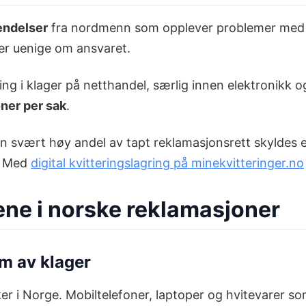
endelser
fra nordmenn som opplever problemer med va
er uenige om ansvaret.
ng i klager på netthandel, særlig innen elektronikk o
ner per sak
.
t en svært høy andel av tapt reklamasjonsrett skylde
t. Med
digital kvitteringslagring på minekvitteringer.no
ene i norske reklamasjoner
um av klager
ker i Norge. Mobiltelefoner, laptoper og hvitevarer 