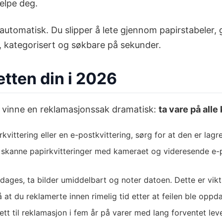
jelpe deg.
utomatisk. Du slipper å lete gjennom papirstabeler, g
et, kategorisert og søkbare på sekunder.
etten din i 2026
 å vinne en reklamasjonssak dramatisk:
ta vare på alle
kvittering eller en e-postkvittering, sørg for at den er la
skanne papirkvitteringer med kameraet og videresende e-po
dages, ta bilder umiddelbart og noter datoen. Dette er vikt
at du reklamerte innen rimelig tid etter at feilen ble oppd
tt til reklamasjon i fem år på varer med lang forventet le