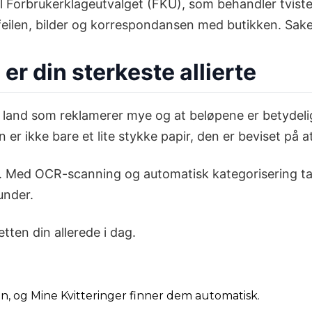
il Forbrukerklageutvalget (FKU), som behandler tvist
v feilen, bilder og korrespondansen med butikken. Sa
r din sterkeste allierte
 et land som reklamerer mye og at beløpene er betydel
er ikke bare et lite stykke papir, den er beviset på at
g én. Med OCR-scanning og automatisk kategorisering 
under.
tten din allerede i dag.
din, og Mine Kvitteringer finner dem automatisk.