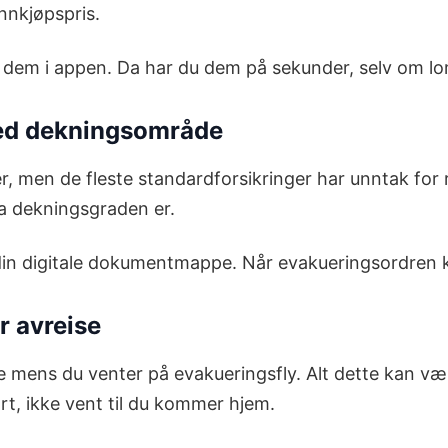
innkjøpspris.
re dem i appen. Da har du dem på sekunder, selv om
 med dekningsområde
 men de fleste standardforsikringer har unntak for r
hva dekningsgraden er.
din digitale dokumentmappe. Når evakueringsordren kom
r avreise
ikke mens du venter på evakueringsfly. Alt dette kan v
art, ikke vent til du kommer hjem.