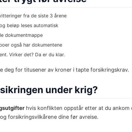
vitteringer fra de siste 3 årene
og beløp leses automatisk
itale dokumentmappe
amboer også har dokumentene
t. Virker det? Da er du klar.
deg for titusener av kroner i tapte forsikringskrav.
rsikringen under krig?
gsutgifter
hvis konflikten oppstår etter at du ankom 
og forsikringsvilkårene dine før avreise.