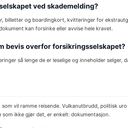
sselskapet ved skademelding?
r, billetter og boardingkort, kvitteringer for ekstrau
dokument kan forsinke eller avvise hele kravet.
om bevis overfor forsikringsselskapet?
eringer så lenge de er leselige og inneholder selger, d
en som vil ramme reisende. Vulkanutbrudd, politisk ur
de som ikke gjør det, er enkelt: dokumentasjon.