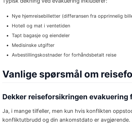
Typisk dekning ved evakuering inkluderer:
Nye hjemreisebilletter (differansen fra opprinnelig bill
Hotell og mat i ventetiden
Tapt bagasje og eiendeler
Medisinske utgifter
Avbestillingskostnader for forhåndsbetalt reise
Vanlige spørsmål om reisefo
Dekker reiseforsikringen evakuering 
Ja, i mange tilfeller, men kun hvis konflikten opps
konfliktutbrudd og din ankomstdato er avgjørende. H