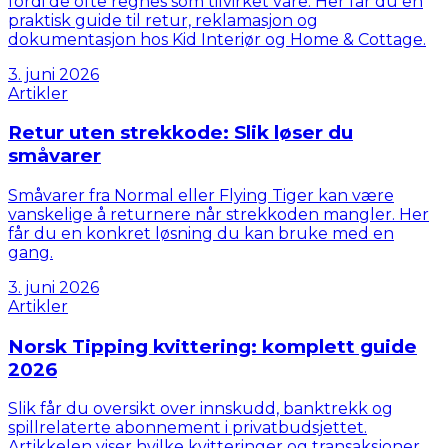
fordi de ofte regnes som tilvirket vare. Her får du en
praktisk guide til retur, reklamasjon og
dokumentasjon hos Kid Interiør og Home & Cottage.
3. juni 2026
Artikler
Retur uten strekkode: Slik løser du
småvarer
Småvarer fra Normal eller Flying Tiger kan være
vanskelige å returnere når strekkoden mangler. Her
får du en konkret løsning du kan bruke med en
gang.
3. juni 2026
Artikler
Norsk Tipping kvittering: komplett guide
2026
Slik får du oversikt over innskudd, banktrekk og
spillrelaterte abonnement i privatbudsjettet.
Artikkelen viser hvilke kvitteringer og transaksjoner