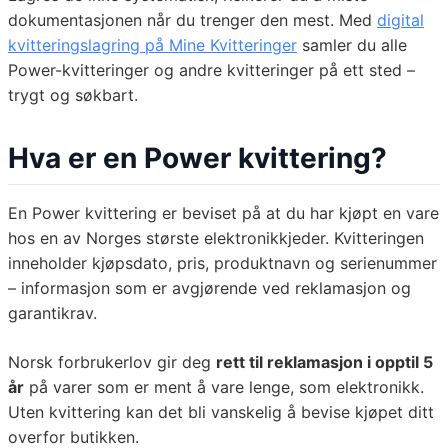
dokumentasjonen når du trenger den mest. Med
digital
kvitteringslagring på Mine Kvitteringer
samler du alle
Power-kvitteringer og andre kvitteringer på ett sted –
trygt og søkbart.
Hva er en Power kvittering?
En Power kvittering er beviset på at du har kjøpt en vare
hos en av Norges største elektronikkjeder. Kvitteringen
inneholder kjøpsdato, pris, produktnavn og serienummer
– informasjon som er avgjørende ved reklamasjon og
garantikrav.
Norsk forbrukerlov gir deg
rett til reklamasjon i opptil 5
år
på varer som er ment å vare lenge, som elektronikk.
Uten kvittering kan det bli vanskelig å bevise kjøpet ditt
overfor butikken.