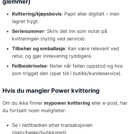
glemmer)
Kvittering/kjøpsbevis
: Papir eller digitalt – men
lagret trygt.
Serienummer
: Skriv det inn som notat på
kvitteringen (nyttig ved service).
Tilbehør og emballasje
: Kan være relevant ved
retur, og gjør innlevering ryddigere.
Feilbeskrivelse
: Noter når feilen oppstod og hva
som trigget den (spar tid i butikk/kundeservice).
Hvis du mangler Power kvittering
Om du ikke finner
mypower kvittering
eller e-post, har
du fortsatt noen muligheter:
Se i nettbanken etter transaksjonen
(dato/beløp/butikksted).