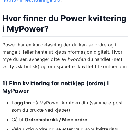
https://minekvitteringer.no
.
Hvor finner du Power kvittering
i MyPower?
Power har en kundeløsning der du kan se ordre og i
mange tilfeller hente ut kjøpsinformasjon digitalt. Hvor
mye du ser, avhenger ofte av
hvordan
du handlet (nett
vs. fysisk butikk) og om kjøpet er knyttet til kontoen din.
1) Finn kvittering for nettkjøp (ordre) i
MyPower
Logg inn
på MyPower-kontoen din (samme e-post
som du brukte ved kjøpet).
Gå til
Ordrehistorikk / Mine ordre
.
Velg riktig ordre og se etter valg som
kvittering
,