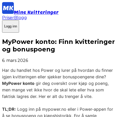
Mine Kvitteringer
Priser
Blogg
Logg inn
MyPower konto: Finn kvitteringer
og bonuspoeng
6. mars 2026
Har du handlet hos Power og lurer på hvordan du finner
igjen kvitteringen eller sjekker bonuspoengene dine?
MyPower konto
gir deg oversikt over kjøp og poeng,
men mange vet ikke hvor de skal lete eller hva som
faktisk lagres der. Her er alt du trenger å vite.
TL;DR:
Logg inn på mypower.no eller i Power-appen for
å se bonuspoeng og kjøpshistorikk. For å samle