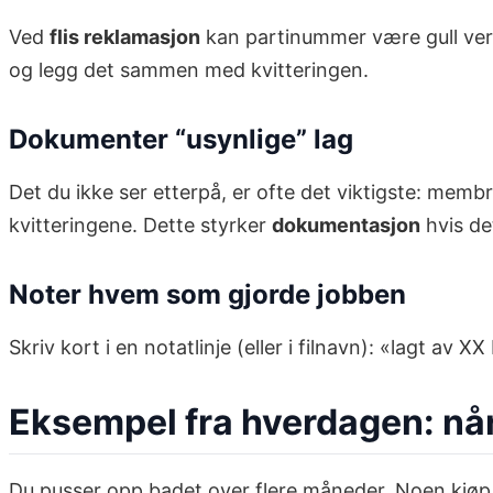
Ved
flis reklamasjon
kan partinummer være gull verdt,
og legg det sammen med kvitteringen.
Dokumenter “usynlige” lag
Det du ikke ser etterpå, er ofte det viktigste: mem
kvitteringene. Dette styrker
dokumentasjon
hvis de
Noter hvem som gjorde jobben
Skriv kort i en notatlinje (eller i filnavn): «lagt av
Eksempel fra hverdagen: når
Du pusser opp badet over flere måneder. Noen kjøp t