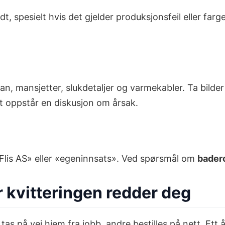
 spesielt hvis det gjelder produksjonsfeil eller farge
bran, mansjetter, slukdetaljer og varmekabler. Ta bi
t oppstår en diskusjon om årsak.
 XX Flis AS» eller «egeninnsats». Ved spørsmål om
bader
 kvitteringen redder deg
as på vei hjem fra jobb, andre bestilles på nett. Ett