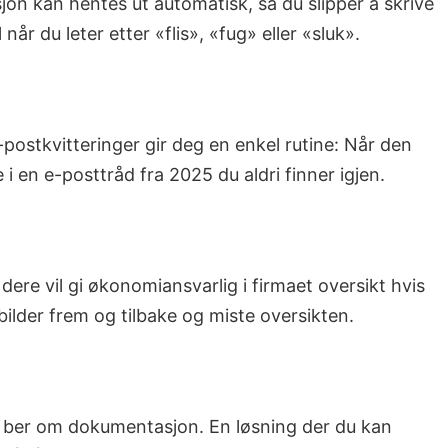
sjon kan hentes ut automatisk, så du slipper å skrive
r du leter etter «flis», «fug» eller «sluk».
-postkvitteringer gir deg en enkel rutine: Når den
i en e-posttråd fra 2025 du aldri finner igjen.
 dere vil gi økonomiansvarlig i firmaet oversikt hvis
bilder frem og tilbake og miste oversikten.
som ber om dokumentasjon. En løsning der du kan