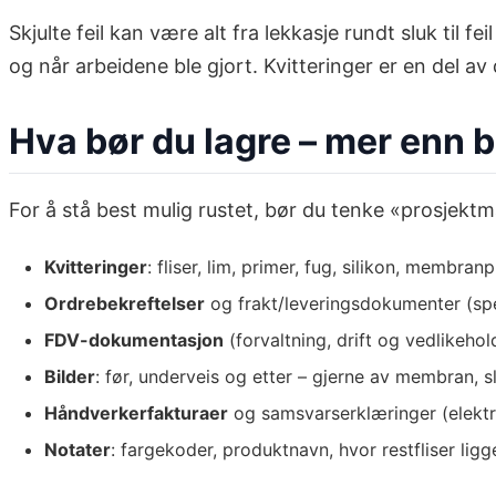
Skjulte feil kan være alt fra lekkasje rundt sluk til f
og når arbeidene ble gjort. Kvitteringer er en del a
Hva bør du lagre – mer enn b
For å stå best mulig rustet, bør du tenke «prosjektm
Kvitteringer
: fliser, lim, primer, fug, silikon, membra
Ordrebekreftelser
og frakt/leveringsdokumenter (spe
FDV-dokumentasjon
(forvaltning, drift og vedlikehol
Bilder
: før, underveis og etter – gjerne av membran, s
Håndverkerfakturaer
og samsvarserklæringer (elektri
Notater
: fargekoder, produktnavn, hvor restfliser li