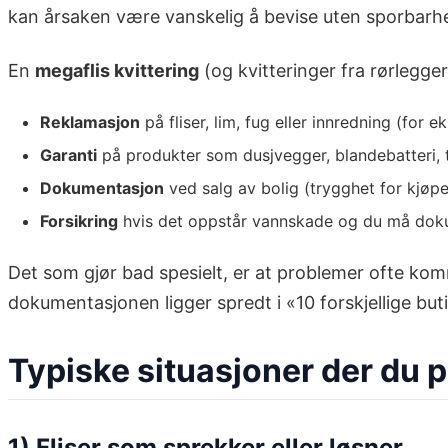
kan årsaken være vanskelig å bevise uten sporbarhet
En
megaflis kvittering
(og kvitteringer fra rørlegger
Reklamasjon
på fliser, lim, fug eller innredning (for e
Garanti
på produkter som dusjvegger, blandebatteri, t
Dokumentasjon
ved salg av bolig (trygghet for kjøp
Forsikring
hvis det oppstår vannskade og du må doku
Det som gjør bad spesielt, er at problemer ofte kommer
dokumentasjonen ligger spredt i «10 forskjellige bu
Typiske situasjoner der du p
1) Fliser som sprekker eller løsner