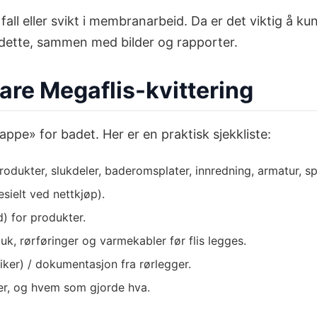
eil fall eller svikt i membranarbeid. Da er det viktig å
v dette, sammen med bilder og rapporter.
are Megaflis-kvittering
appe» for badet. Her er en praktisk sjekkliste:
nprodukter, slukdeler, baderomsplater, innredning, armatur, sp
sielt ved nettkjøp).
d) for produkter.
luk, rørføringer og varmekabler før flis legges.
ker) / dokumentasjon fra rørlegger.
gger, og hvem som gjorde hva.