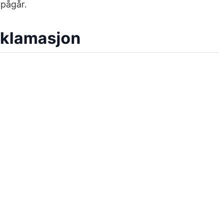
 pågår.
reklamasjon