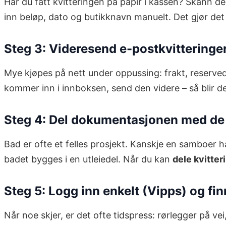
Har du fått kvitteringen på papir i kassen? Skann de
inn beløp, dato og butikknavn manuelt. Det gjør det o
Steg 3: Videresend e-postkvitteringe
Mye kjøpes på nett under oppussing: frakt, reservede
kommer inn i innboksen, send den videre – så blir de
Steg 4: Del dokumentasjonen med de
Bad er ofte et felles prosjekt. Kanskje en samboer ha
badet bygges i en utleiedel. Når du kan
dele kvitter
Steg 5: Logg inn enkelt (Vipps) og fi
Når noe skjer, er det ofte tidspress: rørlegger på 