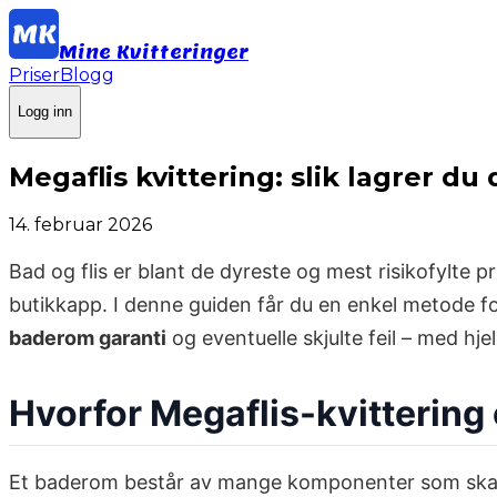
Mine Kvitteringer
Priser
Blogg
Logg inn
Megaflis kvittering: slik lagrer du
14. februar 2026
Bad og flis er blant de dyreste og mest risikofylte pr
butikkapp. I denne guiden får du en enkel metode fo
baderom garanti
og eventuelle skjulte feil – med hje
Hvorfor Megaflis-kvittering
Et baderom består av mange komponenter som skal fu