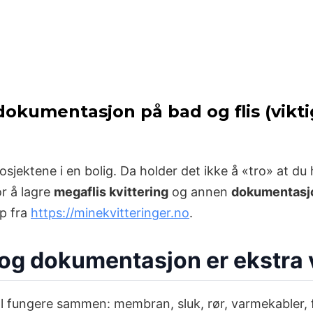
 dokumentasjon på bad og flis (viktig
osjektene i en bolig. Da holder det ikke å «tro» at du h
r å lagre
megaflis kvittering
og annen
dokumentasj
lp fra
https://minekvitteringer.no
.
 og dokumentasjon er ekstra 
ngere sammen: membran, sluk, rør, varmekabler, flis