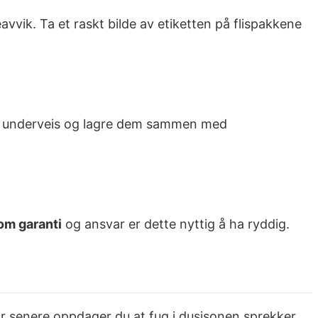
avvik. Ta et raskt bilde av etiketten på flispakkene
lder underveis og lagre dem sammen med
om garanti
og ansvar er dette nyttig å ha ryddig.
 år senere oppdager du at fug i dusjsonen sprekker