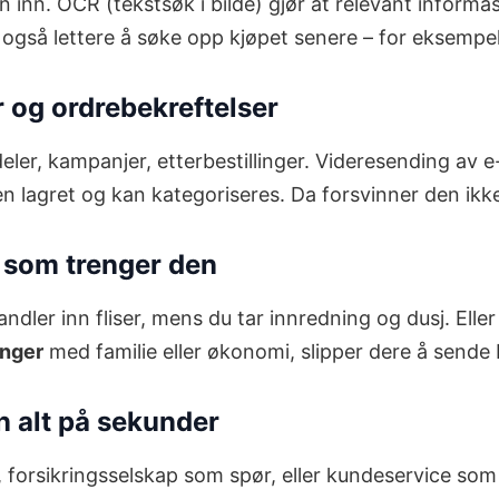
n inn. OCR (tekstsøk i bilde) gjør at relevant informa
gså lettere å søke opp kjøpet senere – for eksempel nå
r og ordrebekreftelser
ler, kampanjer, etterbestillinger. Videresending av e
n lagret og kan kategoriseres. Da forsvinner den ikke 
 som trenger den
ndler inn fliser, mens du tar innredning og dusj. Eller
inger
med familie eller økonomi, slipper dere å sende 
nn alt på sekunder
vei, forsikringsselskap som spør, eller kundeservice 