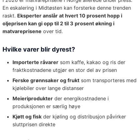
I 2026 er matvareprisene i Norge allerede under press.
En eskalering i Midtøsten kan forsterke denne trenden
raskt.
Eksperter anslår at hvert 10 prosent hopp i
oljeprisen kan gi opp til 2 til 3 prosent økning i
matvareprisene
over tid.
Hvilke varer blir dyrest?
Importerte råvarer
som kaffe, kakao og ris der
fraktkostnadene utgjør en stor del av prisen
Ferske grønnsaker og frukt
som transporteres med
kjølebiler over lange distanser
Meieriprodukter
der energikostnadene i
produksjonen er særlig høye
Kjøtt og fisk
der kjøling og distribusjon påvirker
sluttprisen direkte