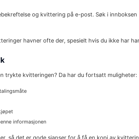
bekreftelse og kvittering på e-post. Søk i innboksen d
inger havner ofte der, spesielt hvis du ikke har hand
kk
en trykte kvitteringen? Da har du fortsatt muligheter:
talingsmåte
kjøpet
denne informasjonen
r, så det er gode sjanser for å få en kopi av kvitteri