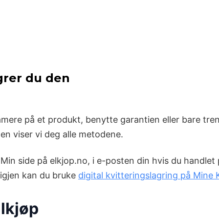
agrer du den
amere på et produkt, benytte garantien eller bare tre
den viser vi deg alle metodene.
 Min side på elkjop.no, i e-posten din hvis du handlet
g igjen kan du bruke
digital kvitteringslagring på Mine 
Elkjøp