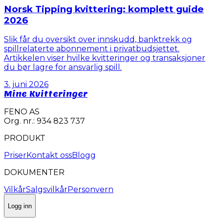
Norsk Tipping kvittering: komplett guide
2026
Slik får du oversikt over innskudd, banktrekk og
spillrelaterte abonnement i privatbudsjettet.
Artikkelen viser hvilke kvitteringer og transaksjoner
du bør lagre for ansvarlig spill.
3. juni 2026
Mine Kvitteringer
FENO AS
Org. nr.: 934 823 737
PRODUKT
Priser
Kontakt oss
Blogg
DOKUMENTER
Vilkår
Salgsvilkår
Personvern
Logg inn