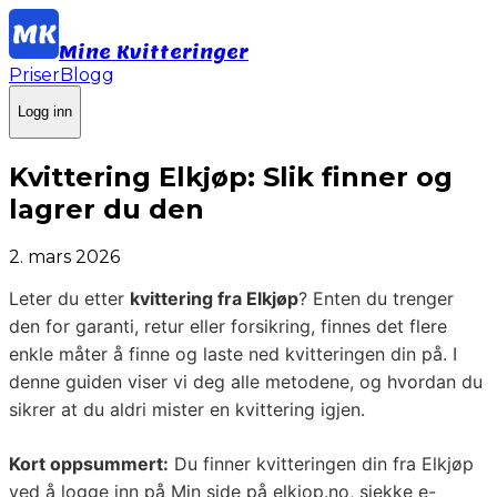
Mine Kvitteringer
Priser
Blogg
Logg inn
Kvittering Elkjøp: Slik finner og
lagrer du den
2. mars 2026
Leter du etter
kvittering fra Elkjøp
? Enten du trenger
den for garanti, retur eller forsikring, finnes det flere
enkle måter å finne og laste ned kvitteringen din på. I
denne guiden viser vi deg alle metodene, og hvordan du
sikrer at du aldri mister en kvittering igjen.
Kort oppsummert:
Du finner kvitteringen din fra Elkjøp
ved å logge inn på Min side på elkjop.no, sjekke e-