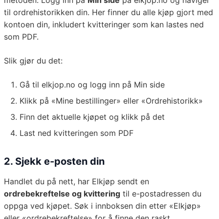
metoden. Logg inn på
Min side
på elkjop.no og naviger
til ordrehistorikken din. Her finner du alle kjøp gjort med
kontoen din, inkludert kvitteringer som kan lastes ned
som PDF.
Slik gjør du det:
Gå til elkjop.no og logg inn på Min side
Klikk på «Mine bestillinger» eller «Ordrehistorikk»
Finn det aktuelle kjøpet og klikk på det
Last ned kvitteringen som PDF
2. Sjekk e-posten din
Handlet du på nett, har Elkjøp sendt en
ordrebekreftelse og kvittering
til e-postadressen du
oppga ved kjøpet. Søk i innboksen din etter «Elkjøp»
eller «ordrebekreftelse» for å finne den raskt.