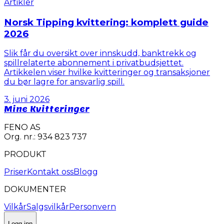
Artikler
Norsk Tipping kvittering: komplett guide
2026
Slik får du oversikt over innskudd, banktrekk og
spillrelaterte abonnement i privatbudsjettet.
Artikkelen viser hvilke kvitteringer og transaksjoner
du bør lagre for ansvarlig spill.
3. juni 2026
Mine Kvitteringer
FENO AS
Org. nr.: 934 823 737
PRODUKT
Priser
Kontakt oss
Blogg
DOKUMENTER
Vilkår
Salgsvilkår
Personvern
Logg inn