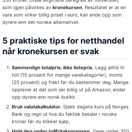
350 kroner. Disse avgiftene beregnes av tollverdien,
som igjen påvirkes av
kronekursen
. Resultatet er at en
vare som virker billig priset i euro, kan ende opp som
dyrere enn det norske alternativet.
5 praktiske tips for netthandel
når kronekursen er svak
Sammenlign totalpris, ikke listepris.
Legg alltid til
toll (15 prosent for mange varekategorier), moms
(25 prosent) og frakt før du bestemmer deg. Mange
opplever at det som ser billig ut på Amazon, ender
opp dyrere enn norsk butikk.
Bruk valutakalkulator.
Sjekk dagens kurs på Norges
Bank og regn ut hva du faktisk betaler i norske
kroner før du klikker kjøp.
Hold deg under tollfritaksgrensen.
Varer under 350