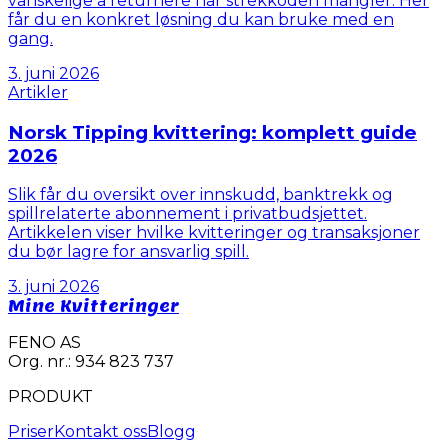
vanskelige å returnere når strekkoden mangler. Her
får du en konkret løsning du kan bruke med en
gang.
3. juni 2026
Artikler
Norsk Tipping kvittering: komplett guide
2026
Slik får du oversikt over innskudd, banktrekk og
spillrelaterte abonnement i privatbudsjettet.
Artikkelen viser hvilke kvitteringer og transaksjoner
du bør lagre for ansvarlig spill.
3. juni 2026
Mine Kvitteringer
FENO AS
Org. nr.: 934 823 737
PRODUKT
Priser
Kontakt oss
Blogg