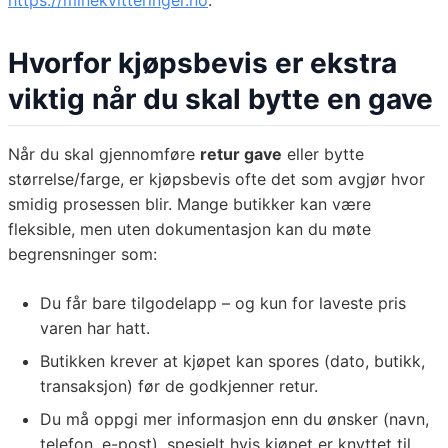
https://minekvitteringer.no
.
Hvorfor kjøpsbevis er ekstra
viktig når du skal bytte en gave
Når du skal gjennomføre
retur gave
eller bytte
størrelse/farge, er kjøpsbevis ofte det som avgjør hvor
smidig prosessen blir. Mange butikker kan være
fleksible, men uten dokumentasjon kan du møte
begrensninger som:
Du får bare tilgodelapp – og kun for laveste pris
varen har hatt.
Butikken krever at kjøpet kan spores (dato, butikk,
transaksjon) før de godkjenner retur.
Du må oppgi mer informasjon enn du ønsker (navn,
telefon, e-post), spesielt hvis kjøpet er knyttet til