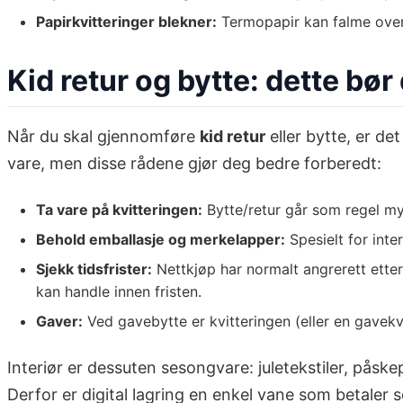
Papirkvitteringer blekner:
Termopapir kan falme over 
Kid retur og bytte: dette bør
Når du skal gjennomføre
kid retur
eller bytte, er de
vare, men disse rådene gjør deg bedre forberedt:
Ta vare på kvitteringen:
Bytte/retur går som regel mye
Behold emballasje og merkelapper:
Spesielt for inte
Sjekk tidsfrister:
Nettkjøp har normalt angrerett etter 
kan handle innen fristen.
Gaver:
Ved gavebytte er kvitteringen (eller en gavekvi
Interiør er dessuten sesongvare: juletekstiler, påsk
Derfor er digital lagring en enkel vane som betaler s