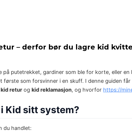
etur – derfor bør du lagre kid kvitte
e på putetrekket, gardiner som ble for korte, eller en 
 første som forsvinner i en skuff. I denne guiden får
d
kid retur
og
kid reklamasjon
, og hvorfor
https://min
 i Kid sitt system?
n du handlet: