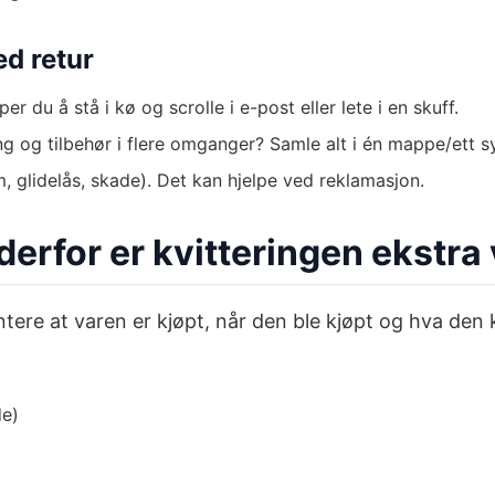
ed retur
er du å stå i kø og scrolle i e-post eller lete i en skuff.
 og tilbehør i flere omganger? Samle alt i én mappe/ett sy
m, glidelås, skade). Det kan hjelpe ved reklamasjon.
erfor er kvitteringen ekstra 
re at varen er kjøpt, når den ble kjøpt og hva den ko
de)