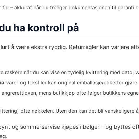
tid – akkurat når du trenger dokumentasjonen til garanti el
 du ha kontroll på
t lurt å være ekstra ryddig. Returregler kan variere et
 raskere når du kan vise en tydelig kvittering med dato, var
riørvarer og tekstiler kan original emballasje/etiketter gjør
angrerettloven, mens butikkjøp ofte følger butikkens egne by
ttering) ofte nøkkelen. Uten den kan det bli vanskeligere å 
epynt og sommerservise kjøpes i bølger – og byttes oft
eg.