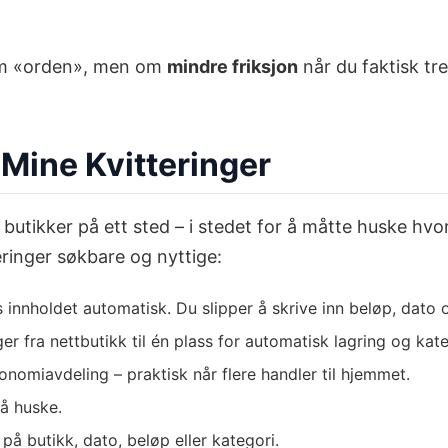
e om «orden», men om
mindre friksjon
når du faktisk tr
r Mine Kvitteringer
e butikker på ett sted – i stedet for å måtte huske hv
teringer søkbare og nyttige:
s innholdet automatisk. Du slipper å skrive inn beløp, dato
er fra nettbutikk til én plass for automatisk lagring og kate
onomiavdeling – praktisk når flere handler til hjemmet.
å huske.
på butikk, dato, beløp eller kategori.