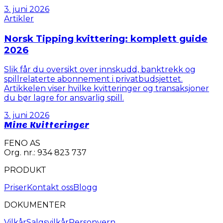
3. juni 2026
Artikler
Norsk Tipping kvittering: komplett guide
2026
Slik får du oversikt over innskudd, banktrekk og
spillrelaterte abonnement i privatbudsjettet.
Artikkelen viser hvilke kvitteringer og transaksjoner
du bør lagre for ansvarlig spill.
3. juni 2026
Mine Kvitteringer
FENO AS
Org. nr.: 934 823 737
PRODUKT
Priser
Kontakt oss
Blogg
DOKUMENTER
Vilkår
Salgsvilkår
Personvern