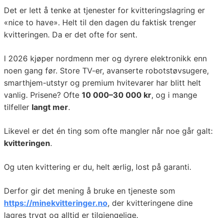
Det er lett å tenke at tjenester for kvitteringslagring er
«nice to have». Helt til den dagen du faktisk trenger
kvitteringen. Da er det ofte for sent.
I 2026 kjøper nordmenn mer og dyrere elektronikk enn
noen gang før. Store TV-er, avanserte robotstøvsugere,
smarthjem-utstyr og premium hvitevarer har blitt helt
vanlig. Prisene? Ofte
10 000–30 000 kr
, og i mange
tilfeller
langt mer
.
Likevel er det én ting som ofte mangler når noe går galt:
kvitteringen
.
Og uten kvittering er du, helt ærlig, lost på garanti.
Derfor gir det mening å bruke en tjeneste som
https://minekvitteringer.no
, der kvitteringene dine
lagres trygt og alltid er tilgjengelige.