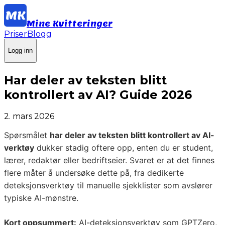
Mine Kvitteringer
Priser
Blogg
Logg inn
Har deler av teksten blitt
kontrollert av AI? Guide 2026
2. mars 2026
Spørsmålet
har deler av teksten blitt kontrollert av AI-
verktøy
dukker stadig oftere opp, enten du er student,
lærer, redaktør eller bedriftseier. Svaret er at det finnes
flere måter å undersøke dette på, fra dedikerte
deteksjonsverktøy til manuelle sjekklister som avslører
typiske AI-mønstre.
Kort oppsummert:
AI-deteksjonsverktøy som GPTZero,