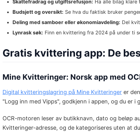
Skattefradrag og utgiftsrefusjon:
Ha alle bilag klare 
Budsjett og oversikt:
Se hva du faktisk bruker penge
Deling med samboer eller økonomiavdeling:
Del kvit
Lynrask søk:
Finn en kvittering fra 2024 på under ti 
Gratis kvittering app: De be
Mine Kvitteringer: Norsk app med OC
Digital kvitteringslagring på Mine Kvitteringer
er den
"Logg inn med Vipps", godkjenn i appen, og du er i 
OCR-motoren leser av butikknavn, dato og beløp auto
Kvitteringer-adresse, og de kategoriseres uten at du 