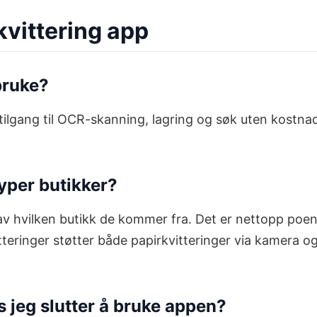
kvittering app
 bruke?
g tilgang til OCR-skanning, lagring og søk uten kostn
typer butikker?
av hvilken butikk de kommer fra. Det er nettopp poeng
teringer støtter både papirkvitteringer via kamera og 
 jeg slutter å bruke appen?