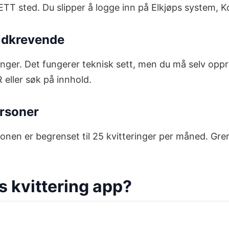
ETT sted. Du slipper å logge inn på Elkjøps system, Ko
tidkrevende
inger. Det fungerer teknisk sett, men du må selv oppr
 eller søk på innhold.
ersoner
onen er begrenset til 25 kvitteringer per måned. Grens
is kvittering app?