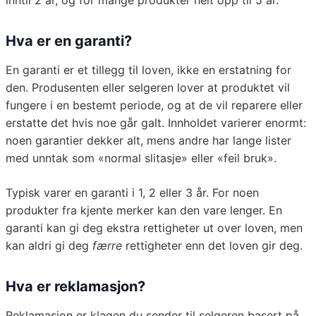
inntil 2 år, og for mange produkter helt opp til 5 år.
Hva er en garanti?
En garanti er et tillegg til loven, ikke en erstatning for
den. Produsenten eller selgeren lover at produktet vil
fungere i en bestemt periode, og at de vil reparere eller
erstatte det hvis noe går galt. Innholdet varierer enormt:
noen garantier dekker alt, mens andre har lange lister
med unntak som «normal slitasje» eller «feil bruk».
Typisk varer en garanti i 1, 2 eller 3 år. For noen
produkter fra kjente merker kan den vare lenger. En
garanti kan gi deg ekstra rettigheter ut over loven, men
kan aldri gi deg
færre
rettigheter enn det loven gir deg.
Hva er reklamasjon?
Reklamasjon er klagen du sender til selgeren basert på