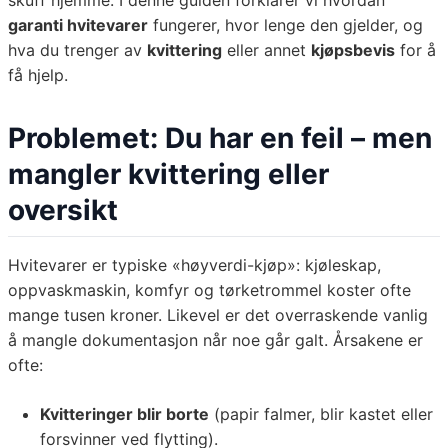
skuff hjemme. I denne guiden forklarer vi hvordan
garanti hvitevarer
fungerer, hvor lenge den gjelder, og
hva du trenger av
kvittering
eller annet
kjøpsbevis
for å
få hjelp.
Problemet: Du har en feil – men
mangler kvittering eller
oversikt
Hvitevarer er typiske «høyverdi-kjøp»: kjøleskap,
oppvaskmaskin, komfyr og tørketrommel koster ofte
mange tusen kroner. Likevel er det overraskende vanlig
å mangle dokumentasjon når noe går galt. Årsakene er
ofte:
Kvitteringer blir borte
(papir falmer, blir kastet eller
forsvinner ved flytting).