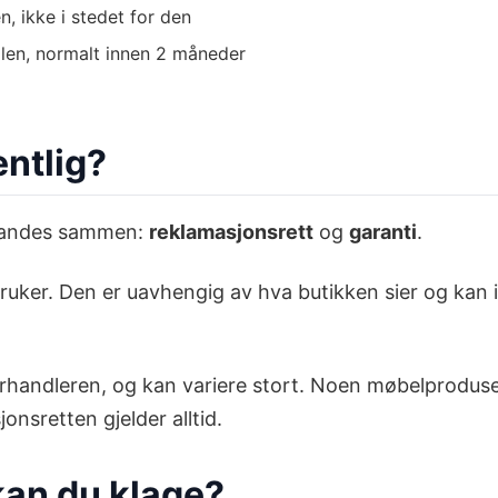
, ikke i stedet for den
ilen, normalt innen 2 måneder
entlig?
 blandes sammen:
reklamasjonsrett
og
garanti
.
ruker. Den er uavhengig av hva butikken sier og kan i
r forhandleren, og kan variere stort. Noen møbelprodus
onsretten gjelder alltid.
kan du klage?