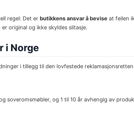
ll regel: Det er
butikkens ansvar å bevise
at feilen 
r original og ikke skyldes slitasje.
r i Norge
ninger i tillegg til den lovfestede reklamasjonsretten
og soveromsmøbler, og 1 til 10 år avhengig av produkt