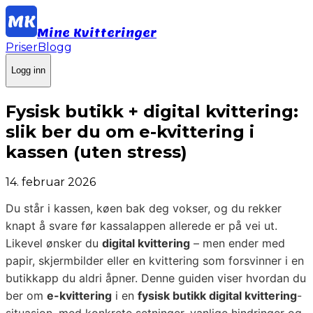
Mine Kvitteringer
Priser
Blogg
Logg inn
Fysisk butikk + digital kvittering:
slik ber du om e-kvittering i
kassen (uten stress)
14. februar 2026
Du står i kassen, køen bak deg vokser, og du rekker
knapt å svare før kassalappen allerede er på vei ut.
Likevel ønsker du
digital kvittering
– men ender med
papir, skjermbilder eller en kvittering som forsvinner i en
butikkapp du aldri åpner. Denne guiden viser hvordan du
ber om
e-kvittering
i en
fysisk butikk digital kvittering
-