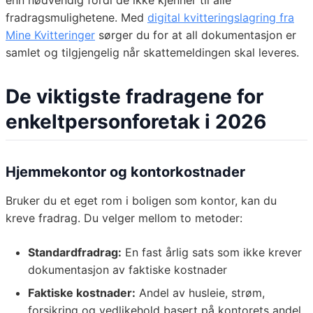
enn nødvendig fordi de ikke kjenner til alle
fradragsmulighetene. Med
digital kvitteringslagring fra
Mine Kvitteringer
sørger du for at all dokumentasjon er
samlet og tilgjengelig når skattemeldingen skal leveres.
De viktigste fradragene for
enkeltpersonforetak i 2026
Hjemmekontor og kontorkostnader
Bruker du et eget rom i boligen som kontor, kan du
kreve fradrag. Du velger mellom to metoder:
Standardfradrag:
En fast årlig sats som ikke krever
dokumentasjon av faktiske kostnader
Faktiske kostnader:
Andel av husleie, strøm,
forsikring og vedlikehold basert på kontorets andel