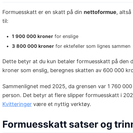
Formuesskatt er en skatt på din
nettoformue
, alts
til:
1 900 000 kroner
for enslige
3 800 000 kroner
for ektefeller som lignes sammen
Dette betyr at du kun betaler formuesskatt på den
kroner som enslig, beregnes skatten av 600 000 kro
Sammenlignet med 2025, da grensen var 1 760 000 k
person. Det betyr at flere slipper formuesskatt i 2
Kvitteringer
være et nyttig verktøy.
Formuesskatt satser og trin