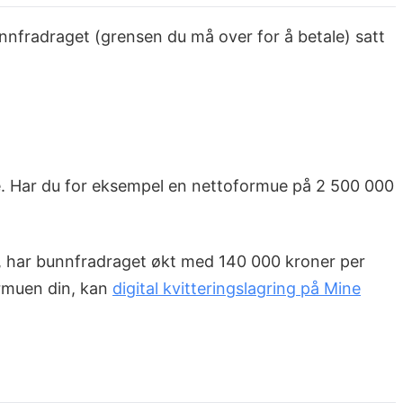
bunnfradraget (grensen du må over for å betale) satt
e. Har du for eksempel en nettoformue på 2 500 000
r, har bunnfradraget økt med 140 000 kroner per
ormuen din, kan
digital kvitteringslagring på Mine