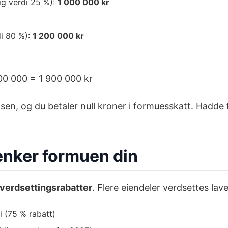
ig verdi 25 %):
1 000 000 kr
di 80 %):
1 200 000 kr
00 000 = 1 900 000 kr
en, og du betaler null kroner i formuesskatt. Hadde f
enker formuen din
verdsettingsrabatter
. Flere eiendeler verdsettes l
 (75 % rabatt)