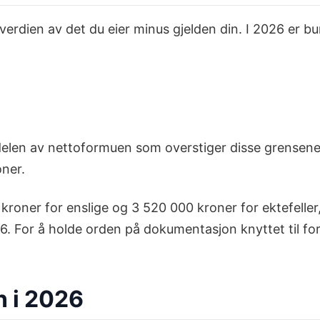
å verdien av det du eier minus gjelden din. I 2026 er 
 delen av nettoformuen som overstiger disse grensen
ner.
roner for enslige og 3 520 000 kroner for ektefelle
026. For å holde orden på dokumentasjon knyttet til f
n i 2026