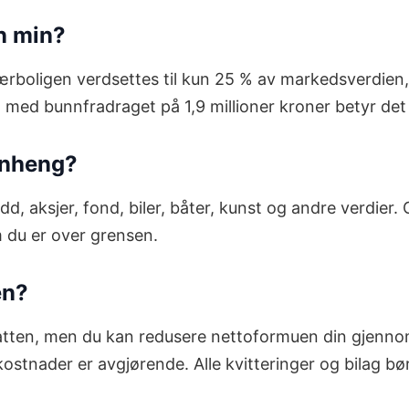
n min?
rboligen verdsettes til kun 25 % av markedsverdien, 
 med bunnfradraget på 1,9 millioner kroner betyr det 
enheng?
dd, aksjer, fond, biler, båter, kunst og andre verdier.
m du er over grensen.
en?
katten, men du kan redusere nettoformuen din gjennom
stnader er avgjørende. Alle kvitteringer og bilag bø