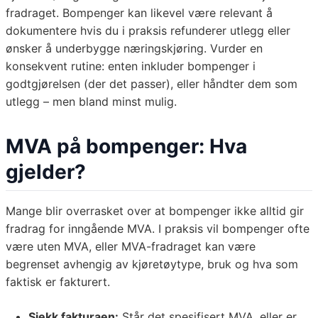
fradraget. Bompenger kan likevel være relevant å
dokumentere hvis du i praksis refunderer utlegg eller
ønsker å underbygge næringskjøring. Vurder en
konsekvent rutine: enten inkluder bompenger i
godtgjørelsen (der det passer), eller håndter dem som
utlegg – men bland minst mulig.
MVA på bompenger: Hva
gjelder?
Mange blir overrasket over at bompenger ikke alltid gir
fradrag for inngående MVA. I praksis vil bompenger ofte
være uten MVA, eller MVA-fradraget kan være
begrenset avhengig av kjøretøytype, bruk og hva som
faktisk er fakturert.
Sjekk fakturaen:
Står det spesifisert MVA, eller er