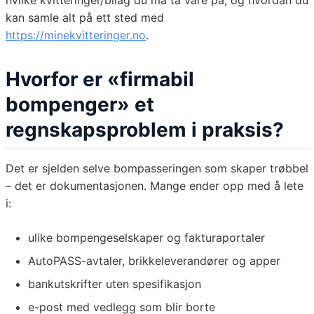
hvilke kvitteringer/bilag du må ta vare på, og hvordan du
kan samle alt på ett sted med
https://minekvitteringer.no
.
Hvorfor er «firmabil
bompenger» et
regnskapsproblem i praksis?
Det er sjelden selve bompasseringen som skaper trøbbel
– det er dokumentasjonen. Mange ender opp med å lete
i:
ulike bompengeselskaper og fakturaportaler
AutoPASS-avtaler, brikkeleverandører og apper
bankutskrifter uten spesifikasjon
e-post med vedlegg som blir borte