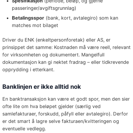
Spesifikasjon
(periode, beløp, og gjerne
passeringer/avgiftsgrunnlag)
Betalingsspor
(bank, kort, avtalegiro) som kan
matches mot bilaget
Driver du ENK (enkeltpersonforetak) eller AS, er
prinsippet det samme: Kostnaden må være reell, relevant
for virksomheten og dokumentert. Mangelfull
dokumentasjon kan gi nektet fradrag – eller tidkrevende
opprydding i etterkant.
Banklinjen er ikke alltid nok
En banktransaksjon kan være et godt spor, men den sier
ofte lite om hva beløpet gjelder (særlig ved
samlefakturaer, forskudd, påfyll eller avtalegiro). Derfor
er det smart å lagre selve fakturaen/kvitteringen og
eventuelle vedlegg.