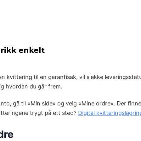
rikk enkelt
 kvittering til en garantisak, vil sjekke leveringsstatu
tig hvordan du går frem.
o, gå til «Min side» og velg «Mine ordre». Der finner
itteringene trygt på ett sted?
Digital kvitteringslagri
dre