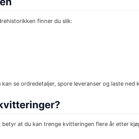
pen
ehistorikken finner du slik:
an se ordredetaljer, spore leveranser og laste ned k
kvitteringer?
t betyr at du kan trenge kvitteringen flere år etter kj