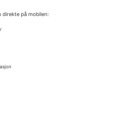
n direkte på mobilen:
y
masjon