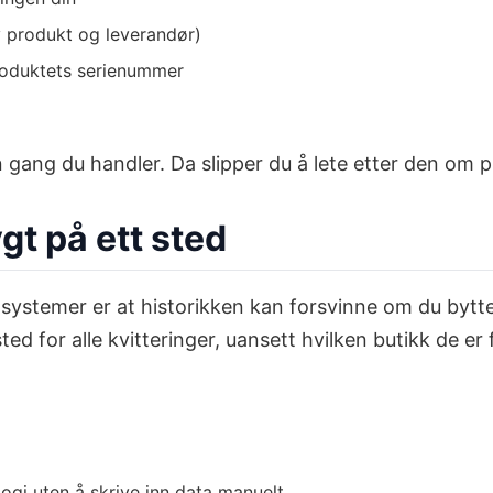
av produkt og leverandør)
roduktets serienummer
 gang du handler. Da slipper du å lete etter den om p
gt på ett sted
systemer er at historikken kan forsvinne om du bytte
ted for alle kvitteringer, uansett hvilken butikk de er 
gi uten å skrive inn data manuelt