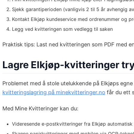
Sjekk garantiperioden (vanligvis 2 til 5 år avhengig 
Kontakt Elkjøp kundeservice med ordrenummer og p
Legg ved kvitteringen som vedlegg til saken
Praktisk tips: Last ned kvitteringen som PDF med en
Lagre Elkjøp-kvitteringer try
Problemet med å stole utelukkende på Elkjøps egne 
kvitteringslagring på minekvitteringer.no
får du ett s
Med Mine Kvitteringer kan du:
Videresende e-postkvitteringer fra Elkjøp automatisk
Skanne papirkvitteringer med mobilen via OCR-teknolo