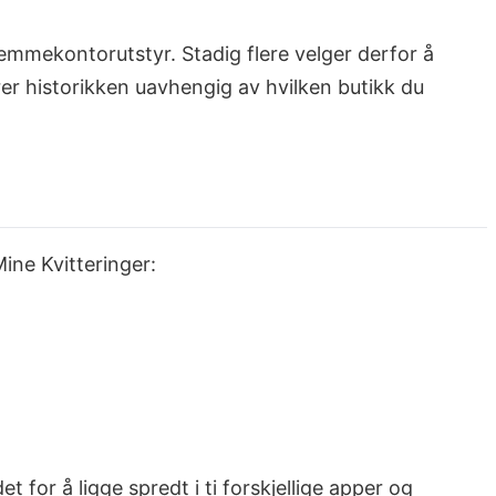
hjemmekontorutstyr. Stadig flere velger derfor å
erer historikken uavhengig av hvilken butikk du
Mine Kvitteringer:
et for å ligge spredt i ti forskjellige apper og