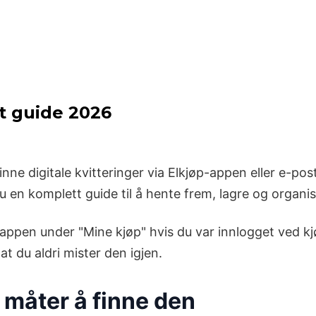
tt guide 2026
inne digitale kvitteringer via Elkjøp-appen eller e-p
du en komplett guide til å hente frem, lagre og organise
p-appen under "Mine kjøp" hvis du var innlogget ved kj
at du aldri mister den igjen.
e måter å finne den