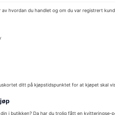
ger av hvordan du handlet og om du var registrert kun
y
kortet ditt på kjøpstidspunktet for at kjøpet skal vis
kjøp
n i butikken? Da har du trolig fått en kvitteringse-po