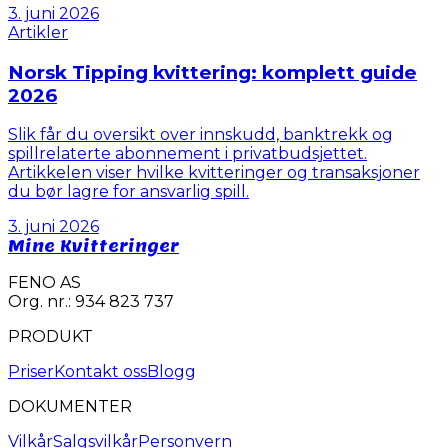
3. juni 2026
Artikler
Norsk Tipping kvittering: komplett guide
2026
Slik får du oversikt over innskudd, banktrekk og
spillrelaterte abonnement i privatbudsjettet.
Artikkelen viser hvilke kvitteringer og transaksjoner
du bør lagre for ansvarlig spill.
3. juni 2026
Mine Kvitteringer
FENO AS
Org. nr.: 934 823 737
PRODUKT
Priser
Kontakt oss
Blogg
DOKUMENTER
Vilkår
Salgsvilkår
Personvern