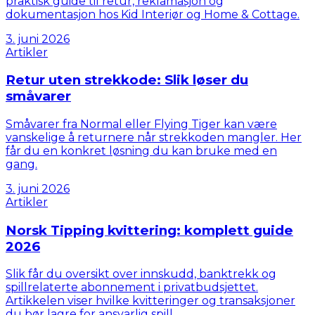
praktisk guide til retur, reklamasjon og
dokumentasjon hos Kid Interiør og Home & Cottage.
3. juni 2026
Artikler
Retur uten strekkode: Slik løser du
småvarer
Småvarer fra Normal eller Flying Tiger kan være
vanskelige å returnere når strekkoden mangler. Her
får du en konkret løsning du kan bruke med en
gang.
3. juni 2026
Artikler
Norsk Tipping kvittering: komplett guide
2026
Slik får du oversikt over innskudd, banktrekk og
spillrelaterte abonnement i privatbudsjettet.
Artikkelen viser hvilke kvitteringer og transaksjoner
du bør lagre for ansvarlig spill.