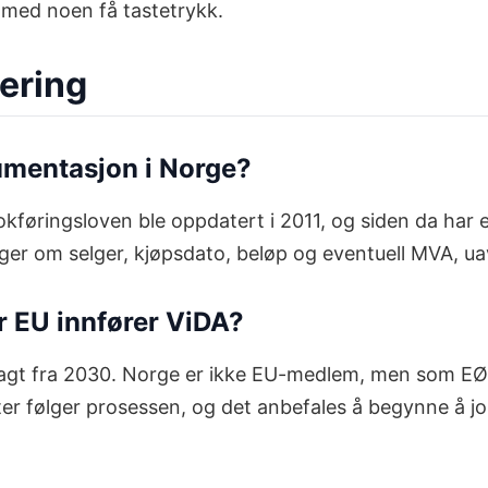
 med noen få tastetrykk.
ering
kumentasjon i Norge?
. Bokføringsloven ble oppdatert i 2011, og siden da har
nger om selger, kjøpsdato, beløp og eventuell MVA, u
r EU innfører ViDA?
anlagt fra 2030. Norge er ikke EU-medlem, men som EØ
er følger prosessen, og det anbefales å begynne å job