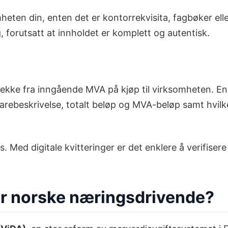
mheten din, enten det er kontorrekvisita, fagbøker el
g, forutsatt at innholdet er komplett og autentisk.
rekke fra inngående MVA på kjøp til virksomheten. En
ebeskrivelse, totalt beløp og MVA-beløp samt hvilken
. Med digitale kvitteringer er det enklere å verifise
or norske næringsdrivende?