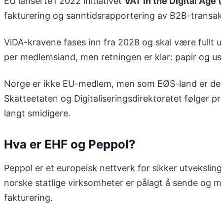
EU lanserte i 2022 initiativet
VAT in the Digital Age 
fakturering og sanntidsrapportering av B2B-transak
ViDA-kravene fases inn fra 2028 og skal være fullt 
per medlemsland, men retningen er klar: papir og us
Norge er ikke EU-medlem, men som EØS-land er det h
Skatteetaten og Digitaliseringsdirektoratet følger p
langt smidigere.
Hva er EHF og Peppol?
Peppol er et europeisk nettverk for sikker utveksli
norske statlige virksomheter er pålagt å sende og mot
fakturering.