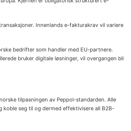
uropa. Kjernen er obligatorisk strukturert e-
ansaksjoner. Innenlands e-fakturakrav vil variere
norske bedrifter som handler med EU-partnere.
erede bruker digitale løsninger, vil overgangen bli
 norske tilpasningen av Peppol-standarden. Alle
g koble seg til og dermed effektivisere all B2B-