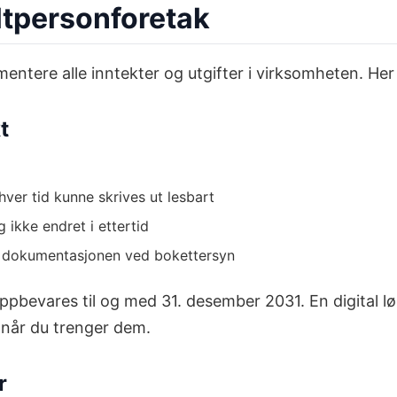
eltpersonforetak
tere alle inntekter og utgifter i virksomheten. Her e
t
hver tid kunne skrives ut lesbart
 ikke endret i ettertid
il dokumentasjonen ved bokettersyn
oppbevares til og med 31. desember 2031. En digital 
ge når du trenger dem.
r