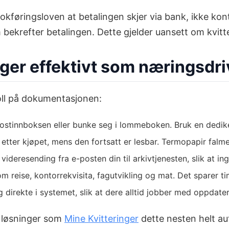
kføringsloven at betalingen skjer via bank, ikke konta
krefter betalingen. Dette gjelder uansett om kvitteri
inger effektivt som næringsdr
roll på dokumentasjonen:
-postinnboksen eller bunke seg i lommeboken. Bruk en dedike
 etter kjøpet, mens den fortsatt er lesbar. Termopapir falme
ideresending fra e-posten din til arkivtjenesten, slik at ing
om reise, kontorrekvisita, fagutvikling og mat. Det sparer t
 direkte i systemet, slik at dere alltid jobber med oppdat
r løsninger som
Mine Kvitteringer
dette nesten helt au