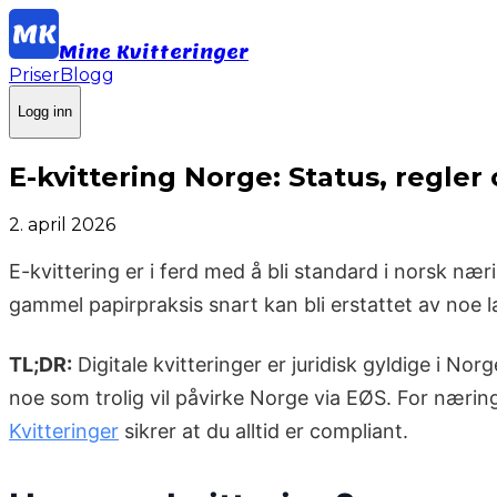
Mine Kvitteringer
Priser
Blogg
Logg inn
E-kvittering Norge: Status, regler
2. april 2026
E-kvittering er i ferd med å bli standard i norsk næ
gammel papirpraksis snart kan bli erstattet av noe l
TL;DR:
Digitale kvitteringer er juridisk gyldige i No
noe som trolig vil påvirke Norge via EØS. For nærin
Kvitteringer
sikrer at du alltid er compliant.