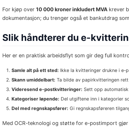
For kjøp over
10 000 kroner inkludert MVA
krever bo
dokumentasjon; du trenger også et bankutdrag som be
Slik håndterer du e-kvitter
Her er en praktisk arbeidsflyt som gir deg full kont
Samle alt på ett sted:
Ikke la kvitteringer drukne i e
Skann umiddelbart:
Ta bilde av papirkvitteringen rett
Videresend e-postkvitteringer:
Sett opp automatisk v
Kategoriser løpende:
Del utgiftene inn i kategorier s
Del med regnskapsfører:
Gi regnskapsføreren tilgang
Med OCR-teknologi og støtte for e-postimport gjø