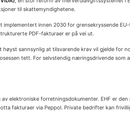
(ViDA)
, en stor reform av merverdiavgiftssystemet i E
sjoner til skattemyndighetene.
ut implementert innen 2030 for grensekryssende EU-tr
trukturerte PDF-fakturaer er på vei ut.
øyst sannsynlig at tilsvarende krav vil gjelde for 
rosessen tett. For selvstendig næringsdrivende som all
ng av elektroniske forretningsdokumenter. EHF er den
ta fakturaer via Peppol. Private bedrifter kan frivilli