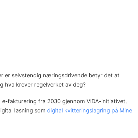
ler er selvstendig næringsdrivende betyr det at
 og hva krever regelverket av deg?
sk e-fakturering fra 2030 gjennom ViDA-initiativet,
igital løsning som
digital kvitteringslagring på Mine