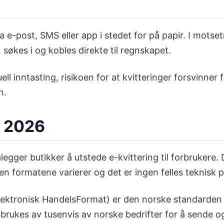
ia e-post, SMS eller app i stedet for på papir. I motse
søkes i og kobles direkte til regnskapet.
ll inntasting, risikoen for at kvitteringer forsvinner
n.
i 2026
egger butikker å utstede e-kvittering til forbrukere
 men formatene varierer og det er ingen felles teknisk pr
lektronisk HandelsFormat) er den norske standarden fo
 brukes av tusenvis av norske bedrifter for å sende o