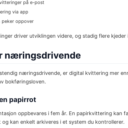
itteringer på e-post
tering via app
en peker oppover
ger driver utviklingen videre, og stadig flere kjeder 
or næringsdrivende
stendig næringsdrivende, er digital kvittering mer e
av bokføringsloven.
en papirrot
sjon oppbevares i fem år. En papirkvittering kan falm
t og kan enkelt arkiveres i et system du kontrollerer.