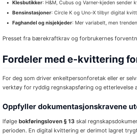
Klesbutikker
: H&M, Cubus og Varner-kjeden sender kv
Bensinstasjoner
: Circle K og Uno-X tilbyr digital kvit
Faghandel og nisjekjeder
: Mer variabelt, men trend
Presset fra bærekraftkrav og forbrukernes forventnin
Fordeler med e-kvittering f
For deg som driver enkeltpersonforetak eller er selv
verktøy for ryddig regnskapsføring og etterlevelse 
Oppfyller dokumentasjonskravene ut
Ifølge
bokføringsloven § 13
skal regnskapsdokumenta
perioden. En digital kvittering er derimot lagret tryg