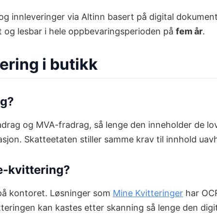
 og innleveringer via Altinn basert på digital dokumen
akt og lesbar i hele oppbevaringsperioden på
fem år
.
ring i butikk
ag?
tefradrag og MVA-fradrag, så lenge den inneholder de 
n. Skatteetaten stiller samme krav til innhold uavhen
e-kvittering?
 på kontoret. Løsninger som
Mine Kvitteringer
har OCR
tteringen kan kastes etter skanning så lenge den digit