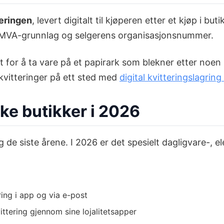
teringen
, levert digitalt til kjøperen etter et kjøp i 
, MVA-grunnlag og selgerens organisasjonsnummer.
et for å ta vare på et papirark som blekner etter noe
 kvitteringer på ett sted med
digital kvitteringslagrin
ske butikker i 2026
 de siste årene. I 2026 er det spesielt dagligvare-, el
ing i app og via e-post
ittering gjennom sine lojalitetsapper