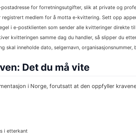
-postadresse for forretningsutgifter, slik at private og prof
r registrert medlem for å motta e-kvittering. Sett opp appe
gel i e-postklienten som sender alle kvitteringer direkte t
rkiver kvitteringen samme dag du handler, så slipper du ette
ring skal inneholde dato, selgernavn, organisasjonsnummer,
ven: Det du må vite
entasjon i Norge, forutsatt at den oppfyller kravene i
s i etterkant