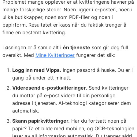
Problemet mange opplever er at kvitteringene havner på
mange forskjellige steder. Noen ligger i e-posten, noen i
ulike butikkapper, noen som PDF-filer og noen i
papirform. Resultatet er kaos når du faktisk trenger å
finne en bestemt kvittering.
Løsningen er å samle alt i
én tjeneste
som gir deg full
oversikt. Med
Mine Kvitteringer
fungerer det slik:
Logg inn med Vipps.
Ingen passord å huske. Du er i
gang på under ett minutt.
Videresend e-postkvitteringer.
Send kvitteringer
du mottar på e-post videre til din personlige
adresse i tjenesten. AI-teknologi kategoriserer dem
automatisk.
Skann papirkvitteringer.
Har du fortsatt noen på
papir? Ta et bilde med mobilen, og OCR-teknologien
leser av all informasjon automatisk. Du trenger aldri