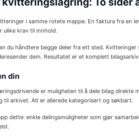
 kvitteringslagring: To side
teringer i samme rotete mappe. En faktura fra en leve
ulike krav til innhold.
n du håndtere begge deler fra ett sted. Kvitteringe
deresender dem. Resultatet er et komplett bilagsarki
en din
æringsdrivende er muligheten til å dele bilag direkte
til arkivet. Alt er allerede kategorisert og søkbart.
pp dette: enkle delingsmuligheter som gjør samarbeide
lst.