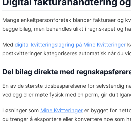
Digital fakturahåndtering og
Mange enkeltpersonforetak blander fakturaer og kvit
begge bilag, men behandles ulikt i regnskapet og har 
Med
digital kvitteringslagring på Mine Kvitteringer
ka
postkvitteringer kategoriseres automatisk når du vi
Del bilag direkte med regnskapsfører
En av de største tidsbesparelsene for selvstendig n
vedlegg eller møte fysisk med en perm, gir du tilgang 
Løsninger som
Mine Kvitteringer
er bygget for netto
du trenger å eksportere eller konvertere noe som he