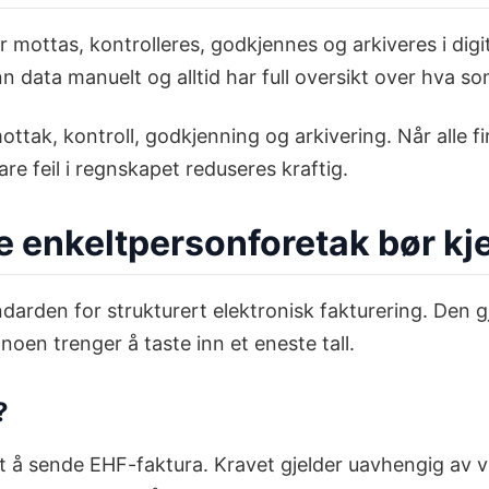
 mottas, kontrolleres, godkjennes og arkiveres i digit
nn data manuelt og alltid har full oversikt over hva 
 mottak, kontroll, godkjenning og arkivering. Når alle 
are feil i regnskapet reduseres kraftig.
e enkeltpersonforetak bør kj
arden for strukturert elektronisk fakturering. Den g
oen trenger å taste inn et eneste tall.
?
lagt å sende EHF-faktura. Kravet gjelder uavhengig av