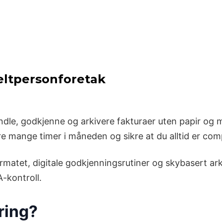
eltpersonforetak
ndle, godkjenne og arkivere fakturaer uten papir og 
e mange timer i måneden og sikre at du alltid er com
atet, digitale godkjenningsrutiner og skybasert arki
-kontroll.
ring?