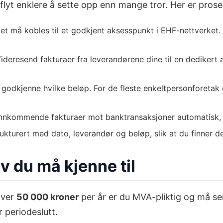
yt enklere å sette opp enn mange tror. Her er prosesse
t må kobles til et godkjent aksesspunkt i EHF-nettverket.
ideresend fakturaer fra leverandørene dine til en dediker
odkjenne hvilke beløp. For de fleste enkeltpersonforetak 
kommende fakturaer mot banktransaksjoner automatisk, sli
ukturert med dato, leverandør og beløp, slik at du finner 
 du må kjenne til
over
50 000 kroner
per år er du MVA-pliktig og må se
 periodeslutt.