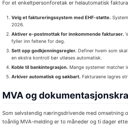
For et enkeltpersonforetak er helautomatisk fakturafl
Velg et faktureringssystem med EHF-støtte.
Systeme
2026.
Aktiver e-postmottak for innkommende fakturaer.
V
fyller inn feltene for deg.
Sett opp godkjenningsregler.
Definer hvem som skal g
en ekstra kontroll bør utløses automatisk.
Koble til bankintegrasjon.
Mange systemer matcher inn
Arkiver automatisk og søkbart.
Fakturaene lagres str
MVA og dokumentasjonskrav
Som selvstendig næringsdrivende med omsetning 
toånlig MVA-melding er to måneder og ti dager etter