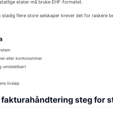
 statlige etater må bruke EHF-formatet.
men stadig flere store selskaper krever det for raskere
a
system
mer eller kontonummer
ng umiddelbart
ns livsløp
l fakturahåndtering steg for s