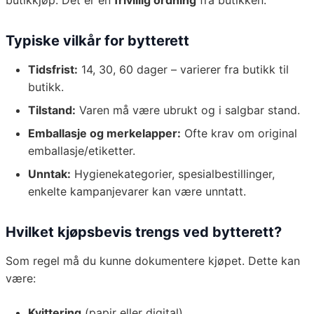
butikkjøp. Det er en
frivillig ordning
fra butikken.
Typiske vilkår for bytterett
Tidsfrist:
14, 30, 60 dager – varierer fra butikk til
butikk.
Tilstand:
Varen må være ubrukt og i salgbar stand.
Emballasje og merkelapper:
Ofte krav om original
emballasje/etiketter.
Unntak:
Hygienekategorier, spesialbestillinger,
enkelte kampanjevarer kan være unntatt.
Hvilket kjøpsbevis trengs ved bytterett?
Som regel må du kunne dokumentere kjøpet. Dette kan
være:
Kvittering
(papir eller digital)