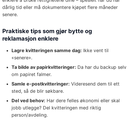
enklere å bruke rettighetene dine – spesielt når du har
dårlig tid eller må dokumentere kjøpet flere måneder
senere.
Praktiske tips som gjør bytte og
reklamasjon enklere
Lagre kvitteringen samme dag:
Ikke vent til
«senere».
Ta bilde av papirkvitteringer:
Da har du backup selv
om papiret falmer.
Samle e-postkvitteringer:
Videresend dem til ett
sted, så de blir søkbare.
Del ved behov:
Har dere felles økonomi eller skal
jobb utlegge? Del kvitteringen med riktig
person/avdeling.