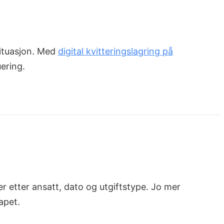
situasjon. Med
digital kvitteringslagring på
ering.
r etter ansatt, dato og utgiftstype. Jo mer
apet.