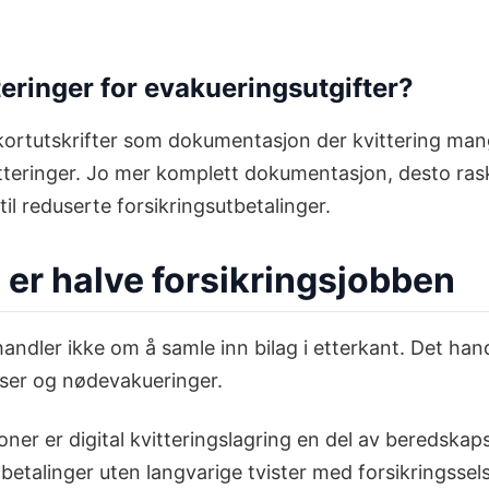
teringer for evakueringsutgifter?
kortutskrifter som dokumentasjon der kvittering mangle
vitteringer. Jo mer komplett dokumentasjon, desto ras
l reduserte forsikringsutbetalinger.
er halve forsikringsjobben
andler ikke om å samle inn bilag i etterkant. Det h
kriser og nødevakueringer.
ioner er digital kvitteringslagring en del av beredsk
tbetalinger uten langvarige tvister med forsikringssel