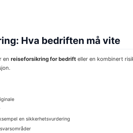
ing: Hva bedriften må vite
ar en
reiseforsikring for bedrift
eller en kombinert ris
sjon.
iginale
r
ksempel en sikkerhetsvurdering
ansvarsområder