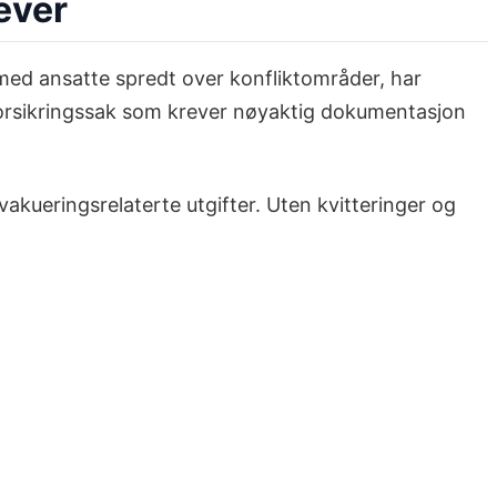
ever
med ansatte spredt over konfliktområder, har
n forsikringssak som krever nøyaktig dokumentasjon
akueringsrelaterte utgifter. Uten kvitteringer og