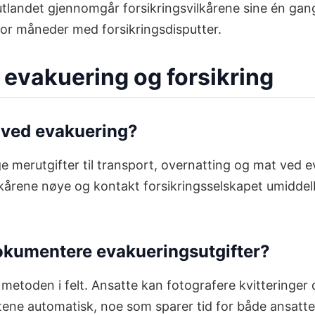
 i utlandet gjennomgår forsikringsvilkårene sine én g
for måneder med forsikringsdisputter.
 evakuering og forsikring
t ved evakuering?
ge merutgifter til transport, overnatting og mat ved 
lkårene nøye og kontakt forsikringsselskapet umiddelb
 dokumentere evakueringsutgifter?
ge metoden i felt. Ansatte kan fotografere kvittering
tene automatisk, noe som sparer tid for både ansatt