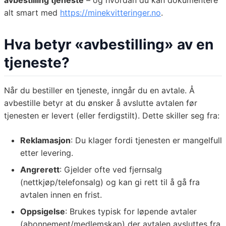
avbestilling tjeneste
– og hvordan du kan dokumentere
alt smart med
https://minekvitteringer.no
.
Hva betyr «avbestilling» av en
tjeneste?
Når du bestiller en tjeneste, inngår du en avtale. Å
avbestille betyr at du ønsker å avslutte avtalen før
tjenesten er levert (eller ferdigstilt). Dette skiller seg fra:
Reklamasjon
: Du klager fordi tjenesten er mangelfull
etter levering.
Angrerett
: Gjelder ofte ved fjernsalg
(nettkjøp/telefonsalg) og kan gi rett til å gå fra
avtalen innen en frist.
Oppsigelse
: Brukes typisk for løpende avtaler
(abonnement/medlemskap) der avtalen avsluttes fra