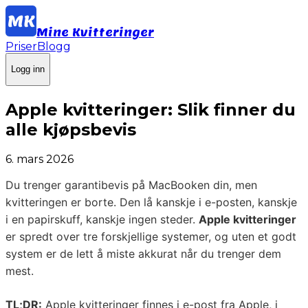
Mine Kvitteringer
Priser
Blogg
Logg inn
Apple kvitteringer: Slik finner du
alle kjøpsbevis
6. mars 2026
Du trenger garantibevis på MacBooken din, men
kvitteringen er borte. Den lå kanskje i e-posten, kanskje
i en papirskuff, kanskje ingen steder.
Apple kvitteringer
er spredt over tre forskjellige systemer, og uten et godt
system er de lett å miste akkurat når du trenger dem
mest.
TL;DR:
Apple kvitteringer finnes i e-post fra Apple, i