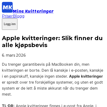
Mine Kvitteringer
Priser
Blogg
Logg inn
Apple kvitteringer: Slik finner du
alle kjøpsbevis
6. mars 2026
Du trenger garantibevis på MacBooken din, men
kvitteringen er borte. Den lå kanskje i e-posten, kanskje
i en papirskuff, kanskje ingen steder.
Apple kvitteringer
er spredt over tre forskjellige systemer, og uten et godt
system er de lett å miste akkurat når du trenger dem
mest.
TL;DR:
Apple kvitteringer finnes i e-post fra Apple, i